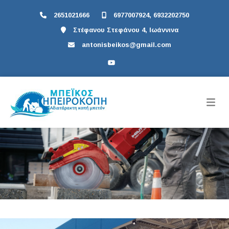
2651021666
6977007924, 6932202750
Στέφανου Στεφάνου 4, Ιωάννινα
antonisbeikos@gmail.com