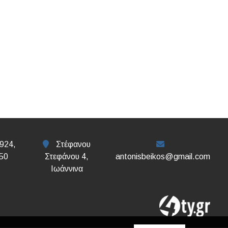
924,
Στέφανου
50
Στεφάνου 4,
antonisbeikos@gmail.com
Ιωάννινα