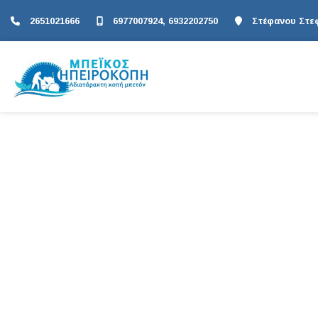
2651021666
6977007924, 6932202750
Στέφανου Στεφ