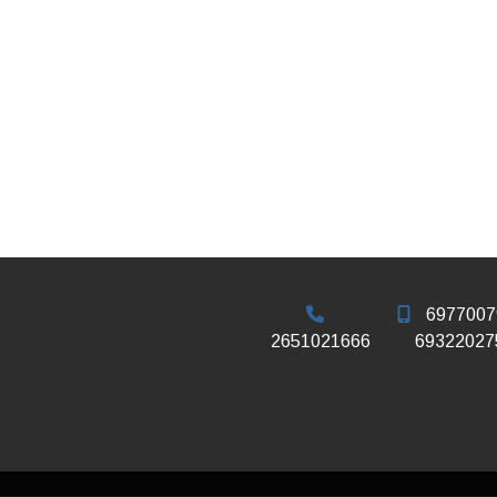
6977007
2651021666
69322027