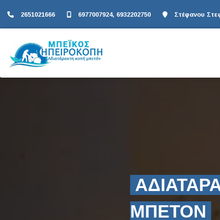
2651021666
6977007924, 6932202750
Στέφανου Στεφ
ΑΔΙΑΤΑΡ
ΜΠΕΤΟΝ