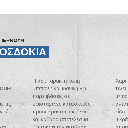
ΕΠΕΡΝΟΥΝ
ΟΣΔΟΚΙΑ
Η αδιατάρακτη κοπή
Χάρη
ΚΟΠΗ
”
μπετόν είναι ιδανική για
τελευ
α
παρεμβάσεις σε
μπορ
ε τις
υφιστάμενες κατασκευές,
αντα
νικές
προσφέροντας ακρίβεια
είδο
και καθαρό αποτέλεσμα.
μικρ
και
Επιτρέπει την εκτέλεση
απαιτ