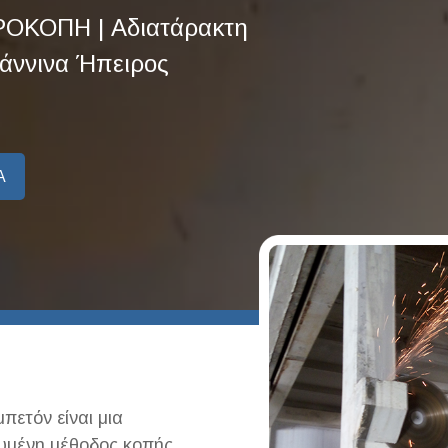
ΟΚΟΠΗ | Αδιατάρακτη
άννινα Ήπειρος
Α
πετόν είναι μια
ευμένη μέθοδος κοπής