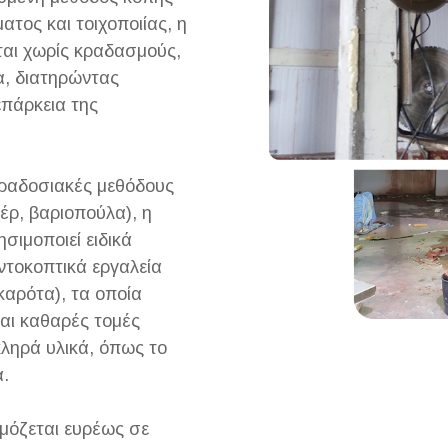
τος και τοιχοποιίας, η
ται χωρίς κραδασμούς,
α, διατηρώντας
επάρκεια της
αραδοσιακές μεθόδους
έρ, βαριοπούλα), η
σιμοποιεί ειδικά
ντοκοπτικά εργαλεία
καρότα), τα οποία
και καθαρές τομές
ληρά υλικά, όπως το
.
μόζεται ευρέως σε