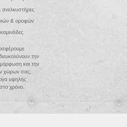
 ανελκυστήρες
ιών & οροφών
 καμινάδες
ροσφέρουμε
διευκολύνουν την
αμόρφωση και την
ων χώρων σας,
ργα υψηλής
 στο χρόνο.