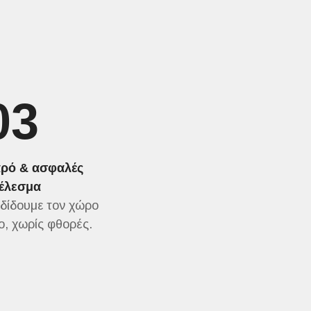
03
ρό & ασφαλές
έλεσμα
δίδουμε τον χώρο
ο, χωρίς φθορές.